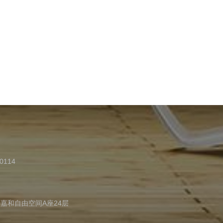
广西优数科技
0114
号嘉和自由空间A座24层