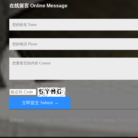
在线留言 Online Message
友情链接：
广西飞数科技
政府网
广西通讯管理局
南宁飞数网络
北兆科技
南