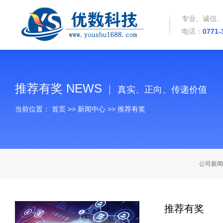
专业、诚信
电话：
0771-
推荐有奖 NEWS
真实、正向、传递价值
当前位置：
首页
>>
新闻中心
>>
推荐有奖
公司新闻
推荐有奖