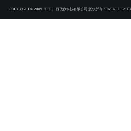
COPYRIGHT © 2009-2020 广西优数科技有限公司 版权所有
POWERED BY E